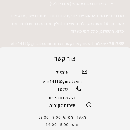
מוצרים במבצע סופי (אם רלוונטי)
מוצרים פגומים או שגויים
אם קיבלתם מוצר פגום או שגוי, אנא צרו
קשר תוך 48 שעות מקבלת המשלוח. נחליף את המוצר או נחזיר את
מלוא התשלום, כולל דמי משלוח.
שאלות?
לשאלות נוספות, צרו קשר בכתובתofir4411@gmail.com
צור קשר
אימייל
ofir4411@gmail.com
טלפון
052-801-9253
שירות לקוחות
ראשון - חמישי: 9:00 - 18:00
שישי: 9:00 - 14:00